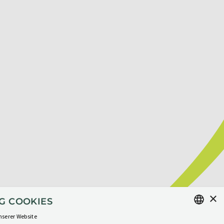
×
G COOKIES
nserer Website