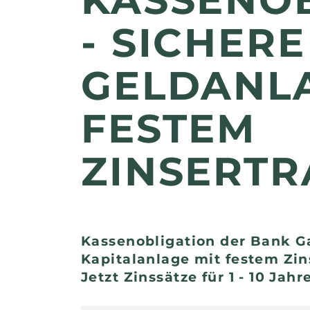
- SICHERE
GELDANLA
FESTEM
ZINSERTR
Kassenobligation der Bank Ga
Kapitalanlage mit festem Zin
binden
Andrea Blum
Jetzt Zinssätze für 1 - 10 Jahr
 20 35
031 734 20 17
E-Mail