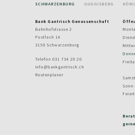
SCHWARZENBURG
GUGGISBERG
KÖNI
Bank Gantrisch Genossenschaft
Öffn
Bahnhofstrasse 2
Mont
Postfach 14
Diens
3150 Schwarzenburg
Mittw
Donn
Telefon
031 734 20 20
Freit
info@bankgantrisch.ch
Routenplaner
Sams
Sonn-
Feier
Berat
gerne