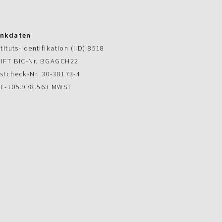
nkdaten
stituts-Identifikation (IID) 8518
IFT BIC-Nr. BGAGCH22
stcheck-Nr. 30-38173-4
E-105.978.563 MWST