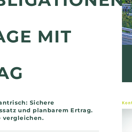
GE MIT
AG
ntrisch: Sichere
Kon
ssatz und planbarem Ertrag.
Michel Bossart
e vergleichen.
031 734 20 90
E-Mail