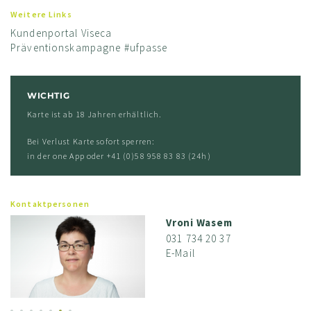
Weitere Links
Kundenportal Viseca
Präventionskampagne #ufpasse
WICHTIG
Karte ist ab 18 Jahren erhältlich.
Bei Verlust Karte sofort sperren:
in der one App oder +41 (0)58 958 83 83 (24h)
Kontaktpersonen
Vroni Wasem
031 734 20 37
E-Mail