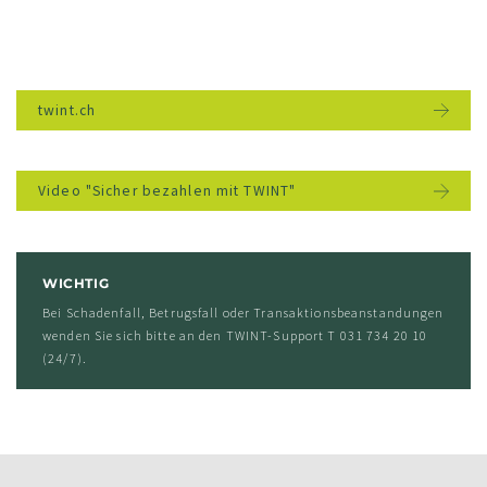
twint.ch
Video "Sicher bezahlen mit TWINT"
WICHTIG
Bei Schadenfall, Betrugsfall oder Transaktionsbeanstandungen
wenden Sie sich bitte an den TWINT-Support T 031 734 20 10
(24/7).