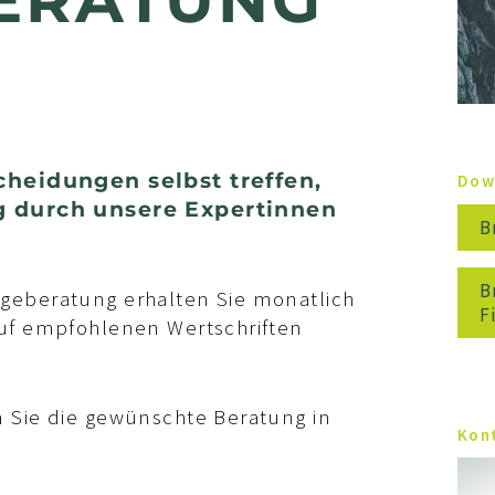
heidungen selbst treffen,
Dow
 durch unsere Expertinnen
B
B
ageberatung erhalten Sie monatlich
F
auf empfohlenen Wertschriften
n Sie die gewünschte Beratung in
Kon
ah
Regina Schmid