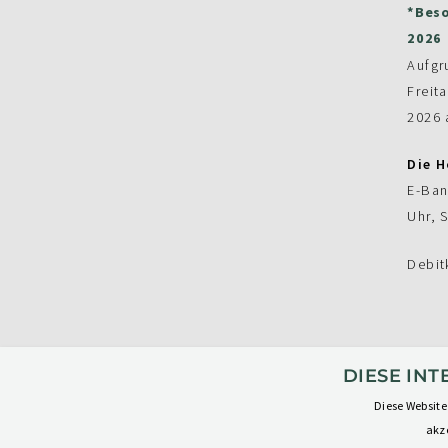
*Beso
2026
Aufgr
Freit
2026 
Die H
E-Ban
Uhr, 
Debit
DIESE IN
Diese Website
akze