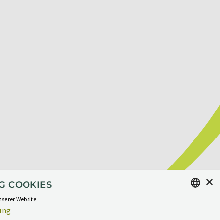
×
G COOKIES
nserer Website
ung
GERMAN