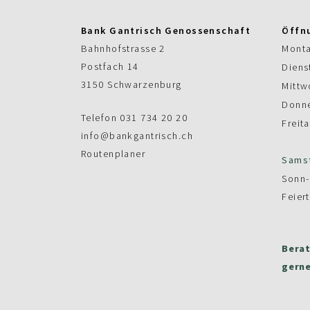
Bank Gantrisch Genossenschaft
Öffn
Bahnhofstrasse 2
Mont
Postfach 14
Diens
3150 Schwarzenburg
Mittw
Donne
Telefon
031 734 20 20
Freit
info@bankgantrisch.ch
Routenplaner
Sams
Sonn-
Feier
Berat
gerne