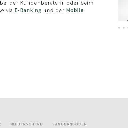
Brülhart
t bei der Kundenberaterin oder beim
031 734 20 64
e via
E-Banking
und der
Mobile
E-Mail
Z
NIEDERSCHERLI
SANGERNBODEN