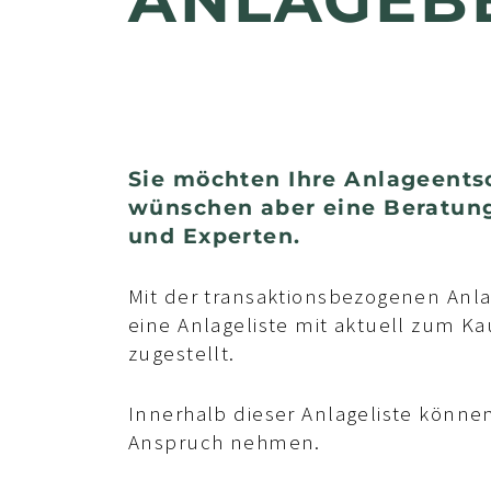
Sie möchten Ihre Anlageentsc
wünschen aber eine Beratung
und Experten.
Mit der transaktionsbezogenen Anl
eine Anlageliste mit aktuell zum K
zugestellt.
Innerhalb dieser Anlageliste könne
Anspruch nehmen.
osli
Aswin Karuppi