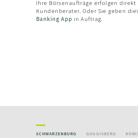
 20 33
031 734 20 28
Ihre Börsenaufträge erfolgen direk
E-Mail
Kundenberater. Oder Sie geben dies
Banking App
in Auftrag.
SCHWARZENBURG
GUGGISBERG
KÖNI