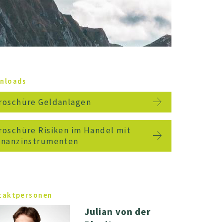
nloads
roschüre Geldanlagen
roschüre Risiken im Handel mit
inanzinstrumenten
taktpersonen
Julian von der