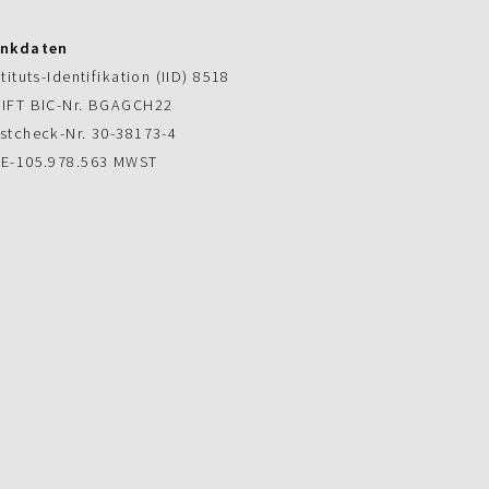
nkdaten
stituts-Identifikation (IID) 8518
IFT BIC-Nr. BGAGCH22
stcheck-Nr. 30-38173-4
E-105.978.563 MWST